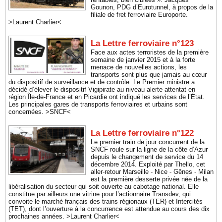
Gounon, PDG d’Eurotunnel, à propos de la
filiale de fret ferroviaire Europorte.
>Laurent Charlier<
La Lettre ferroviaire n°123
Face aux actes terroristes de la première
semaine de janvier 2015 et à la forte
menace de nouvelles actions, les
transports sont plus que jamais au cœur
du dispositif de surveillance et de contrôle. Le Premier ministre a
décidé d’élever le dispositif Vigipirate au niveau alerte attentat en
région Île-de-France et en Picardie ont indiqué les services de l’État.
Les principales gares de transports ferroviaires et urbains sont
concernées. >SNCF<
La Lettre ferroviaire n°122
Le premier train de jour concurrent de la
SNCF roule sur la ligne de la côte d’Azur
depuis le changement de service du 14
décembre 2014. Exploité par Thello, cet
aller-retour Marseille - Nice - Gênes - Milan
est la première desserte privée née de la
libéralisation du secteur qui soit ouverte au cabotage national. Elle
constitue par ailleurs une vitrine pour l’actionnaire Transdev, qui
convoite le marché français des trains régionaux (TER) et Intercités
(TET), dont l’ouverture à la concurrence est attendue au cours des dix
prochaines années. >Laurent Charlier<