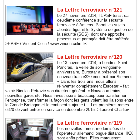
La Lettre ferroviaire n°121
Le 27 novembre 2014, l’EPSF tenait sa
deuxième conférence sur la sécurité
ferroviaire à Amiens. Parmi les sujets
abordés figurait le Système de gestion de
la sécurité (SGS), dont une approche
processus et partagée doit être préférée.
>EPSF / Vincent Colin / www.vincentcolin.fr<
La Lettre ferroviaire n°120
Le 13 novembre 2014, à Londres Saint-
Pancras, la veille de son vingtième
anniversaire, Eurostar a présenté son
nouveau train e320 construit par Siemens.
« Dans les trois ans, nous allons
réinventer complètement Eurostar » fait
valoir Nicolas Petrovic son directeur général. « Nouveaux trains,
nouvelles gares etc. Nous investissons beaucoup pour transformer
l’entreprise, transformer la façon dont les gens voient les liaisons entre
la Grande-Bretagne et le continent » ajoute-t-il. Les premières rames
e320 doivent entrer en service en décembre 2015. >Laurent Charlier<
La Lettre ferroviaire n°119
Les nouvelles rames modernisées de
l’opérateur allemand longue distance HKX
sont enfin prêtes. Elles marqueront