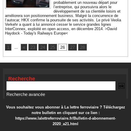
probablement un nouveau départ pour
l’entreprise, qui poursuivra alors le
développement de sa clientèle loisirs et
améliorera son positionnement business. Malgré la concurrence de
l’autocar, HKX confirme la poursuite de ses activités. Le privé Veolia
Verkehr a quant à lui annoncé cesser le service grandes lignes
InterConnex, exploité en open access, en décembre 2014. >David
Haydock - Today's Railways Europe<
1
...
«
23
24
25
26
27
28
Recherche
Recherche avancée
Vous souhaitez vous abonner à La lettre ferroviaire ? Téléchargez
notre bulletin en cliquant sur ce lien :
https://www.lalettreferroviaire.fr/Bulletin-d-abonnement-
2020_a21.html