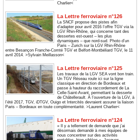
Charlier<
La Lettre ferroviaire n°126
La SNCF propose des pistes afin
d’adapter pour avril 2016 l’offre TGV via la
LGV Rhin-Rhône, qui concerne tant des
dessertes est-ouest – les plus
dynamiques – que nord-sud. Photo d’un
Paris – Zurich sur la LGV Rhin-Rhône
entre Besançon Franche-Comté TGV et Belfort-Montbéliard TGV, le 11
avril 2014. >Sylvain Meillasson<
La Lettre ferroviaire n°125
Les travaux de la LGV SEA vont bon train.
Un TGV Réseau roule ici sur la ligne
classique en direction de Bordeaux et
passe à hauteur du raccordement de La
Celle-Saint-Avant, permettant la desserte
de Châtellerault. À l’ouverture de la LGV, à
l’été 2017, TGV, iDTGV, Ouigo et Intercités devraient assurer la liaison
Paris – Bordeaux en toute complémentarité. >Laurent Charlier<
La Lettre ferroviaire n°124
« Il y a tellement de demande que j’ai
désormais demandé à mes équipes de
nous concentrer sur des activités
rentables, bien ciblées ». Jacques