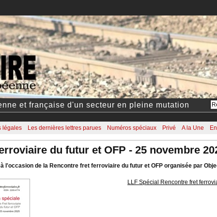
éenne et française d'un secteur en pleine mutation
 légales
Les dernières lettres parues
Numéros spéciaux
Privé
A la Une
En
ferroviaire du futur et OFP - 25 novembre 20
 l'occasion de la Rencontre fret ferroviaire du futur et OFP organisée par Obje
LLF Spécial Rencontre fret ferrovi