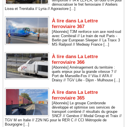
temporise // IA k LEFER, un outil d’IA pour
démocratiser le fret ferroviaire // Ateliers
Lisea et Trenitalia // Lyria // Agorastore [...]
À lire dans La Lettre
ferroviaire 367
[Abonnés] T3M renforce son axe nord-sud
avec Combirail // Le train de nuit Paris -
Berlin par European Sleeper // La Traxx 3
MS Railpool // Medway France [...]
À lire dans La Lettre
ferroviaire 366
[Abonnés] Aménagement du territoire :
quels enjeux pour la grande vitesse ? //
Port de Marseille-Fos // Viia // AFA //
Draisy // TGV Lille - Dijon - Mulhouse [...]
À lire dans La Lettre
ferroviaire 365
[Abonnés] Le groupe Combronde
développe et optimise ses services de
transport combiné // résultats du groupe
SNCF // Genève // Modal Group et Traix //
TGV M en Italie // Z2N NG pour le RER C // CCI Métropole de
Bourgogne [...]