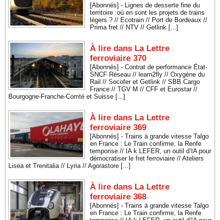
[Abonnés] - Lignes de desserte fine du
territoire :où en sont les projets de trains
légers ? // Ecotrain // Port de Bordeaux //
Prima fret // NTV // Getlink [...]
À lire dans La Lettre
ferroviaire 370
[Abonnés] - Contrat de performance État-
SNCF Réseau // learn2fly // Oxygène du
Rail // Socofer et Getlink // SBB Cargo
France // TGV M // CFF et Eurostar //
Bourgogne-Franche-Comté et Suisse [...]
À lire dans La Lettre
ferroviaire 369
[Abonnés] - Trains à grande vitesse Talgo
en France : Le Train confirme, la Renfe
temporise // IA k LEFER, un outil d’IA pour
démocratiser le fret ferroviaire // Ateliers
Lisea et Trenitalia // Lyria // Agorastore [...]
À lire dans La Lettre
ferroviaire 368
[Abonnés] - Trains à grande vitesse Talgo
en France : Le Train confirme, la Renfe