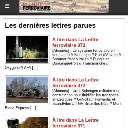
Les dernières lettres parues
À lire dans La Lettre
ferroviaire 373
[Abonnés] - Le système ferroviaire en
surchauffe // Billettique // Port d’Anvers //
Sommet franco italien // Rungis et
Dunkerque-Port // Transmanche //
Oxygène // AFA [...]
À lire dans La Lettre
ferroviaire 372
[Abonnés] - Un « Schengen militaire » en
construction pour fluidifier les transports
stratégiques // GoVolta // Forwardis et
ScandFibre // TGV Bruxelles-Bâle // Mont-
Blanc Express [...]
À lire dans La Lettre
ferroviaire 371