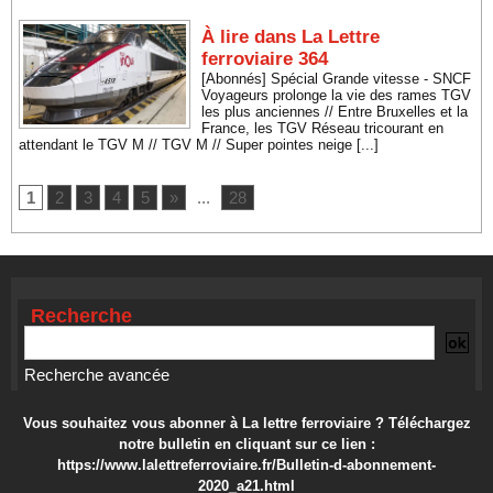
À lire dans La Lettre
ferroviaire 364
[Abonnés] Spécial Grande vitesse - SNCF
Voyageurs prolonge la vie des rames TGV
les plus anciennes // Entre Bruxelles et la
France, les TGV Réseau tricourant en
attendant le TGV M // TGV M // Super pointes neige [...]
1
2
3
4
5
»
...
28
Recherche
Recherche avancée
Vous souhaitez vous abonner à La lettre ferroviaire ? Téléchargez
notre bulletin en cliquant sur ce lien :
https://www.lalettreferroviaire.fr/Bulletin-d-abonnement-
2020_a21.html