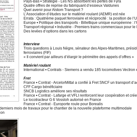
Pays-Bas • Stratégie - Les NS absorbent les pertes de Fyra
Quatre offres de reprise du fabriquant d’essieux Valdunes
Quel avenir pour Alstom Transport ?
L’Association d’études sur le matériel roulant (AEMR) est née
Errata : Quatrième paquet ferroviaire et réciprocité : la position de l’
Europe • Politique des transports - Billettique unique européenne : l
Transport régional • Industrie - Premiers trains commerciaux pour le
Des levées d’options dans les cartons
Interview
Trois questions à Louis Nègre, sénateur des Alpes-Maritimes, présid
ferroviaires (FIF)
« Il convient par ailleurs d’élargir le périmètre des appels d’offres »
Matériel roulant
International • Contrats - Siemens a vendu 185 locomotives Vectron
Fret
France • Contrat - ArcelorMittal a confié à Fret SNCF un transport d’a
CFF Cargo bénéficiaire
SNCB Logistics améliore ses résultats
France • Contrat - Lafarge et VFLI renforcent leur coopération et cré
Le locotracteur G 6 Vossloh autorisé en France
France • Contrat - Europorte roule pour Borealis
derniers mois de travaux pour le chantier de la nouvelle plateforme multimodale
ion