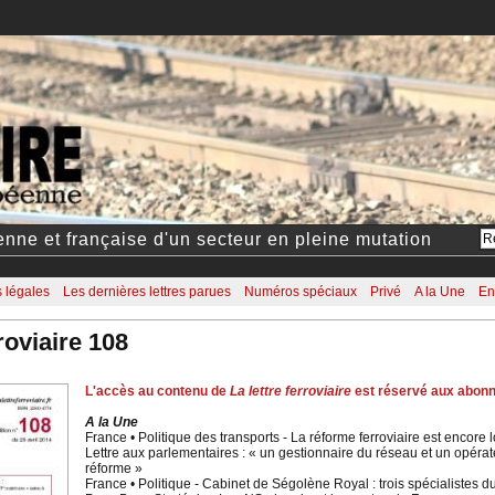
éenne et française d'un secteur en pleine mutation
 légales
Les dernières lettres parues
Numéros spéciaux
Privé
A la Une
En
roviaire 108
L'accès au contenu de
La lettre ferroviaire
est réservé aux abon
A la Une
France • Politique des transports - La réforme ferroviaire est encore 
Lettre aux parlementaires : « un gestionnaire du réseau et un opérate
réforme »
France • Politique - Cabinet de Ségolène Royal : trois spécialistes d