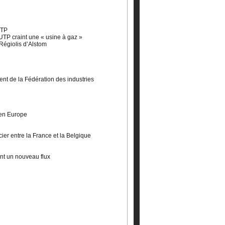
UTP
’UTP craint une « usine à gaz »
 Régiolis d’Alstom
ent de la Fédération des industries
 en Europe
cier entre la France et la Belgique
ent un nouveau flux